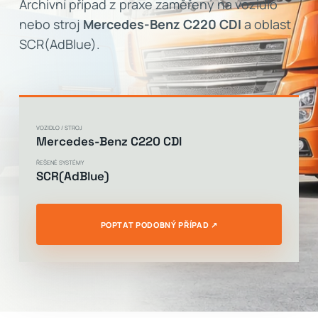
Archivní případ z praxe zaměřený na vozidlo
nebo stroj
Mercedes-Benz C220 CDI
a oblast
SCR(AdBlue).
VOZIDLO / STROJ
Mercedes-Benz C220 CDI
ŘEŠENÉ SYSTÉMY
SCR(AdBlue)
POPTAT PODOBNÝ PŘÍPAD ↗