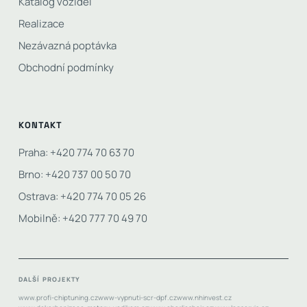
Katalog vozidel
Realizace
Nezávazná poptávka
Obchodní podmínky
KONTAKT
Praha: +420 774 70 63 70
Brno: +420 737 00 50 70
Ostrava: +420 774 70 05 26
Mobilně: +420 777 70 49 70
DALŠÍ PROJEKTY
www.profi-chiptuning.cz
www-vypnuti-scr-dpf.cz
www.nhinvest.cz