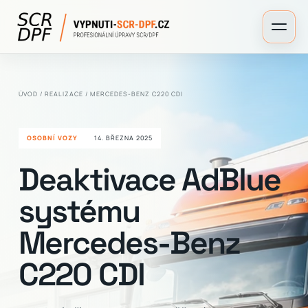
ÚVOD
/
REALIZACE
/ MERCEDES-BENZ C220 CDI
OSOBNÍ VOZY
14. BŘEZNA 2025
Deaktivace AdBlue
systému
Mercedes-Benz
C220 CDI