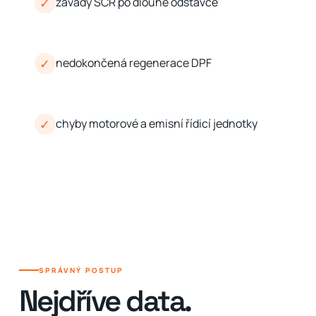
✓
závady SCR po dlouhé odstávce
✓
nedokončená regenerace DPF
✓
chyby motorové a emisní řídicí jednotky
SPRÁVNÝ POSTUP
Nejdříve data.