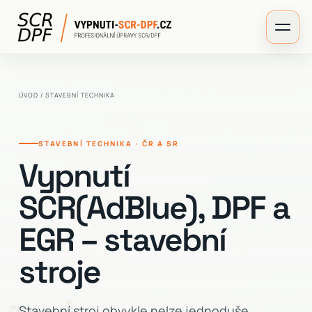
ÚVOD
/ STAVEBNÍ TECHNIKA
STAVEBNÍ TECHNIKA · ČR A SR
Vypnutí
SCR(AdBlue), DPF a
EGR – stavební
stroje
Stavební stroj obvykle nelze jednoduše