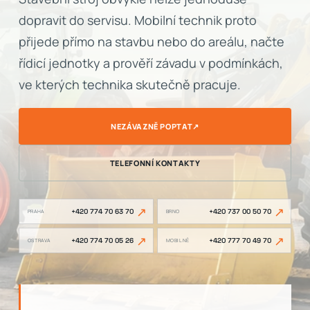
dopravit do servisu. Mobilní technik proto
přijede přímo na stavbu nebo do areálu, načte
řídicí jednotky a prověří závadu v podmínkách,
ve kterých technika skutečně pracuje.
NEZÁVAZNĚ POPTAT
↗
TELEFONNÍ KONTAKTY
↗
↗
+420 774 70 63 70
+420 737 00 50 70
PRAHA
BRNO
↗
↗
+420 774 70 05 26
+420 777 70 49 70
OSTRAVA
MOBILNĚ