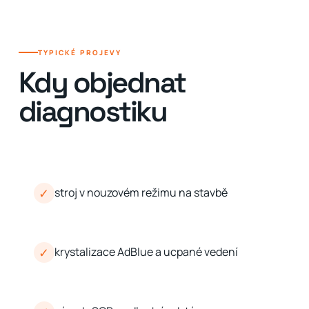
TYPICKÉ PROJEVY
Kdy objednat
diagnostiku
✓
stroj v nouzovém režimu na stavbě
✓
krystalizace AdBlue a ucpané vedení