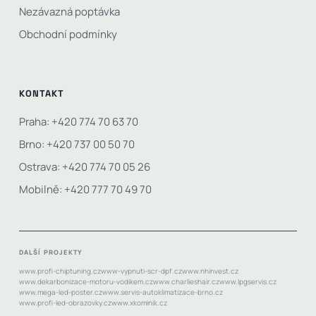
Nezávazná poptávka
Obchodní podmínky
KONTAKT
Praha: +420 774 70 63 70
Brno: +420 737 00 50 70
Ostrava: +420 774 70 05 26
Mobilně: +420 777 70 49 70
DALŠÍ PROJEKTY
www.profi-chiptuning.cz
www-vypnuti-scr-dpf.cz
www.nhinvest.cz
www.dekarbonizace-motoru-vodikem.cz
www.charlieshair.cz
www.lpgservis.cz
www.mega-led-poster.cz
www.servis-autoklimatizace-brno.cz
www.profi-led-obrazovky.cz
www.xkominik.cz