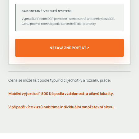
SAMOSTATNÉ VYPNUTÍ SYSTÉMU
Vypnutí DPF nebo EGR je možné i samostatně u techniky bez SCR.
Cenu potvrdí technik podle konkrétní řídicí jednotky.
NEZÁVAZNĚ POPTAT
↗
Cena se může lišit podle typu řídicí jednotky a rozsahu práce.
Mobilní výjezd od 1 500 Kč podle vzdálenosti a cílové lokality.
V případě více kusů nabízíme individuální množstevní slevu.