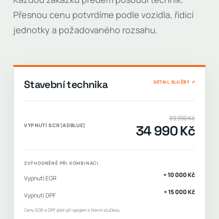
Přesnou cenu potvrdíme podle vozidla, řídicí
jednotky a požadovaného rozsahu.
Stavební technika
DETAIL SLUŽBY ↗
39 990 Kč
VYPNUTÍ SCR(ADBLUE)
34 990 Kč
ZVÝHODNĚNĚ PŘI KOMBINACI
+
10 000 Kč
Vypnutí EGR
+
15 000 Kč
Vypnutí DPF
Ceny EGR a DPF platí při spojení s hlavní službou.