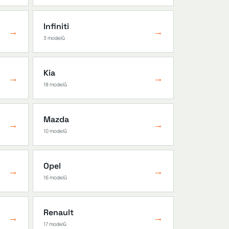
Infiniti
→
→
3 modelů
Kia
→
→
18 modelů
Mazda
→
→
10 modelů
Opel
→
→
16 modelů
Renault
→
→
17 modelů