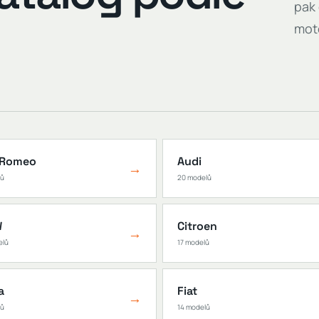
pak 
mot
 Romeo
Audi
→
lů
20 modelů
W
Citroen
→
elů
17 modelů
a
Fiat
→
lů
14 modelů