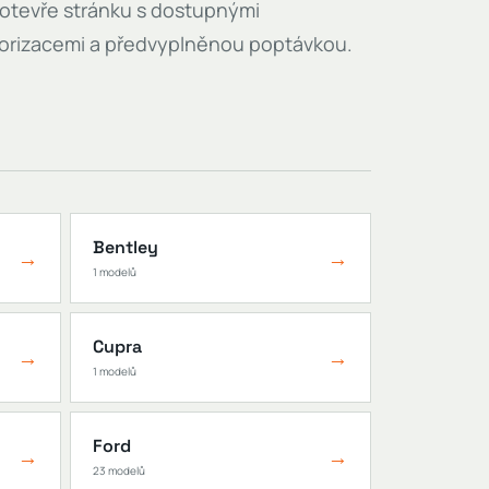
otevře stránku s dostupnými
orizacemi a předvyplněnou poptávkou.
Bentley
→
→
1 modelů
Cupra
→
→
1 modelů
Ford
→
→
23 modelů