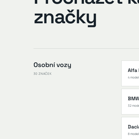
značky
Osobní vozy
Alfa
30 ZNAČEK
4 mode
BM
32 mod
Daci
8 mode