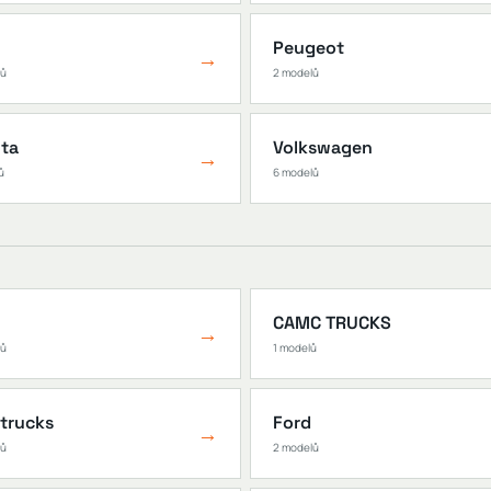
Peugeot
→
lů
2 modelů
ta
Volkswagen
→
ů
6 modelů
CAMC TRUCKS
→
lů
1 modelů
trucks
Ford
→
lů
2 modelů