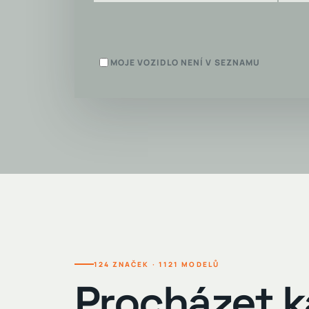
MOJE VOZIDLO NENÍ V SEZNAMU
Zaškrtněte, pokud jste vozidlo v katalogu ne
124 ZNAČEK · 1121 MODELŮ
Procházet k