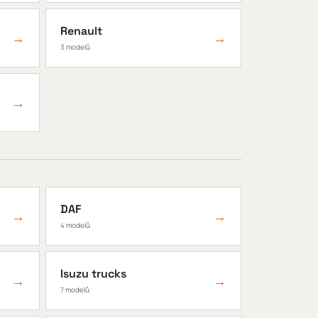
Renault
→
→
3 modelů
→
DAF
→
→
4 modelů
Isuzu trucks
→
→
7 modelů