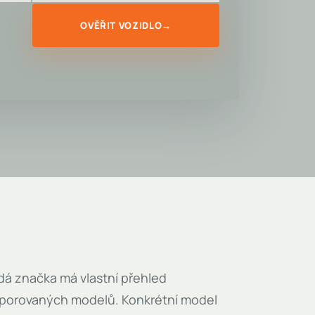
OVĚŘIT VOZIDLO
→
á značka má vlastní přehled
porovaných modelů. Konkrétní model