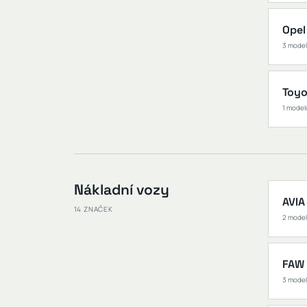
Opel
3 mode
Toyo
1 model
Nákladní vozy
AVIA
14 ZNAČEK
2 mode
FAW 
3 mode