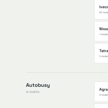
Ivec
83 mod
Niss
1 model
Tatr
0 mode
Autobusy
Agra
16 ZNAČEK
8 mode