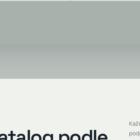
našli.
Každ
atalog podle
pod