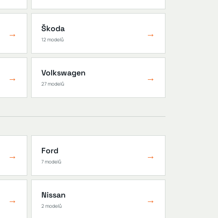
Škoda
→
→
12 modelů
Volkswagen
→
→
27 modelů
Ford
→
→
7 modelů
Nissan
→
→
2 modelů