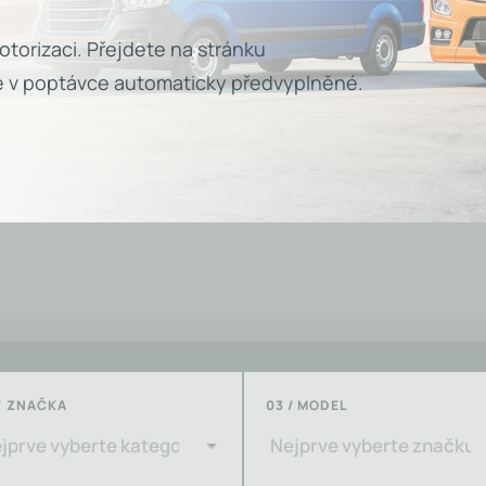
torizaci. Přejdete na stránku
e v poptávce automaticky předvyplněné.
/ ZNAČKA
03 / MODEL
ruh vozidla nebo pracovního stroje.
Po výběru kategorie zvolte značku