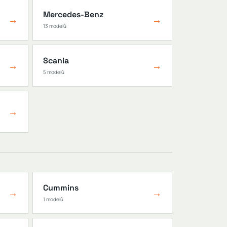
Mercedes-Benz
→
→
13 modelů
Scania
→
→
5 modelů
→
Cummins
→
→
1 modelů