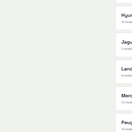
Hyu
16 mod
Jagu
5 mode
Land
8 mode
Mer
33 mod
Peu
16 mod