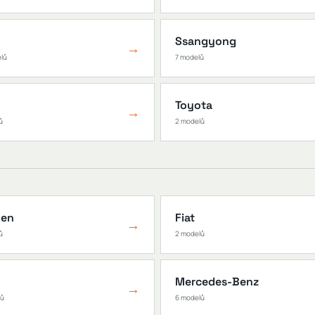
Ssangyong
→
elů
7 modelů
Toyota
→
ů
2 modelů
oen
Fiat
→
ů
2 modelů
Mercedes-Benz
→
lů
6 modelů