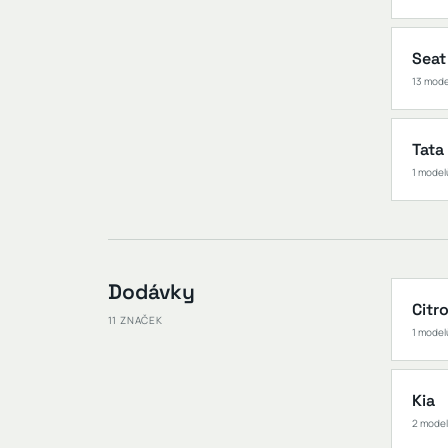
Seat
13 mod
Tata
1 model
Dodávky
Citr
11 ZNAČEK
1 model
Kia
2 mode