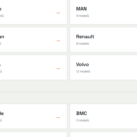
o
MAN
→
elů
9 modelů
an
Renault
→
ů
8 modelů
a
Volvo
→
lů
12 modelů
le
BMC
→
lů
2 modelů