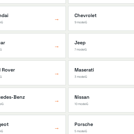
ndai
Chevrolet
→
elů
9 modelů
ar
Jeep
→
lů
7 modelů
 Rover
Maserati
→
lů
3 modelů
cedes-Benz
Nissan
→
elů
10 modelů
geot
Porsche
→
elů
5 modelů