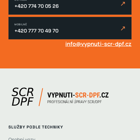
↗
+420 774 70 05 26
MOBILNĚ
↗
+420 777 70 49 70
info@vypnuti-scr-dpf.cz
SLUŽBY PODLE TECHNIKY
Osobní vozy