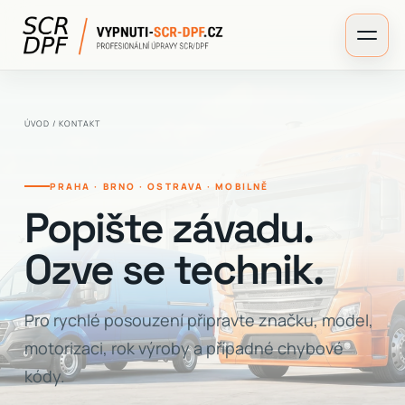
ÚVOD
/ KONTAKT
PRAHA · BRNO · OSTRAVA · MOBILNĚ
Popište závadu.
Ozve se technik.
Pro rychlé posouzení připravte značku, model,
motorizaci, rok výroby a případné chybové
kódy.