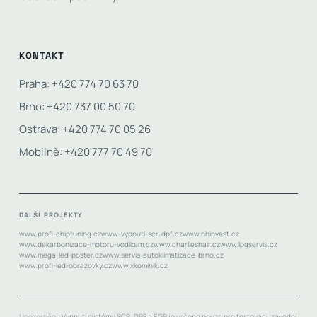
KONTAKT
Praha: +420 774 70 63 70
Brno: +420 737 00 50 70
Ostrava: +420 774 70 05 26
Mobilně: +420 777 70 49 70
DALŠÍ PROJEKTY
www.profi-chiptuning.cz
www-vypnuti-scr-dpf.cz
www.nhinvest.cz
www.dekarbonizace-motoru-vodikem.cz
www.charlieshair.cz
www.lpgservis.cz
www.mega-led-poster.cz
www.servis-autoklimatizace-brno.cz
www.profi-led-obrazovky.cz
www.xkominik.cz
Upozornění:
Vypnutí systému SCR, DPF a EGR je určeno pouze pro testovací, závodní