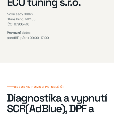
ECU tuning s.r.o.
Nové sady 988/2
Staré Brno, 602 00
IČO: 07905416
Provozní doba:
pondělí–pátek 09:00–17:00
ODBORNÁ POMOC PO CELÉ ČR
Diagnostika a vypnutí
SCR(AdBlue), DPF a