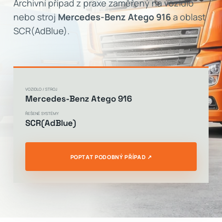
Archivní případ z praxe zaměřený na vozidlo
nebo stroj
Mercedes-Benz Atego 916
a oblast
SCR(AdBlue).
VOZIDLO / STROJ
Mercedes-Benz Atego 916
ŘEŠENÉ SYSTÉMY
SCR(AdBlue)
POPTAT PODOBNÝ PŘÍPAD ↗