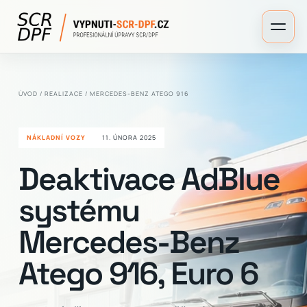
ÚVOD
/
REALIZACE
/ MERCEDES-BENZ ATEGO 916
NÁKLADNÍ VOZY
11. ÚNORA 2025
Deaktivace AdBlue
systému
Mercedes-Benz
Atego 916, Euro 6