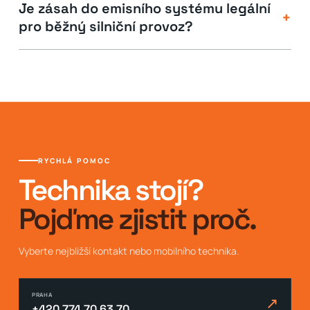
Je zásah do emisního systému legální
+
pro běžný silniční provoz?
RYCHLÁ POMOC
Technika stojí?
Pojďme zjistit proč.
Vyberte nejbližší kontakt nebo mobilního technika.
PRAHA
↗
+420 774 70 63 70