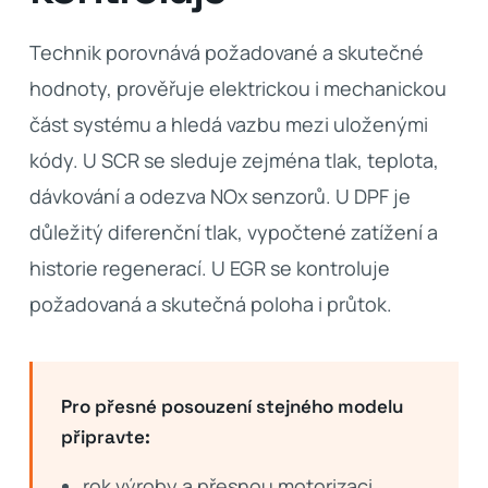
Technik porovnává požadované a skutečné
hodnoty, prověřuje elektrickou i mechanickou
část systému a hledá vazbu mezi uloženými
kódy. U SCR se sleduje zejména tlak, teplota,
dávkování a odezva NOx senzorů. U DPF je
důležitý diferenční tlak, vypočtené zatížení a
historie regenerací. U EGR se kontroluje
požadovaná a skutečná poloha i průtok.
Pro přesné posouzení stejného modelu
připravte:
rok výroby a přesnou motorizaci,