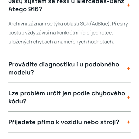
Jaký systém se řešil u Mercedes-Benz
+
Atego 916?
Archivní záznam se týká oblasti SCR(AdBlue). Přesný
postup vždy závisí na konkrétní řídicí jednotce,
uložených chybách a naměřených hodnotách.
Provádíte diagnostiku i u podobného
+
modelu?
Lze problém určit jen podle chybového
+
kódu?
+
Přijedete přímo k vozidlu nebo stroji?