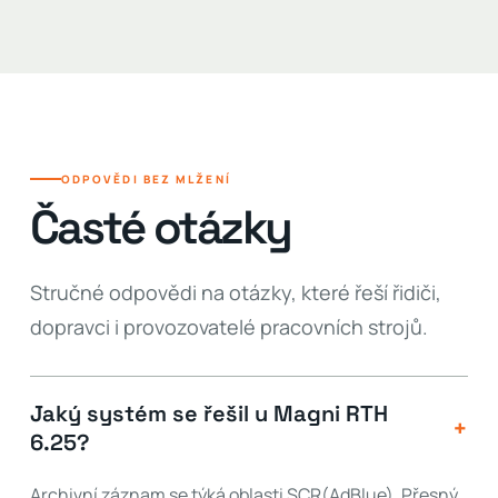
ODPOVĚDI BEZ MLŽENÍ
Časté otázky
Stručné odpovědi na otázky, které řeší řidiči,
dopravci i provozovatelé pracovních strojů.
Jaký systém se řešil u Magni RTH
+
6.25?
Archivní záznam se týká oblasti SCR(AdBlue). Přesný