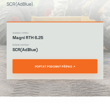
SCR(AdBlue).
VOZIDLO / STROJ
Magni RTH 6.25
ŘEŠENÉ SYSTÉMY
SCR(AdBlue)
POPTAT PODOBNÝ PŘÍPAD ↗