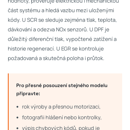
hodnoty, prověřuje elektrickou i mechanickou
část systému a hledá vazbu mezi uloženými
kódy. U SCR se sleduje zejména tlak, teplota,
dávkování a odezva NOx senzorů. U DPF je
důležitý diferenční tlak, vypočtené zatížení a
historie regenerací. U EGR se kontroluje
požadovaná a skutečná poloha i průtok.
Pro přesné posouzení stejného modelu
připravte:
rok výroby a přesnou motorizaci,
fotografii hlášení nebo kontrolky,
výpis chybových kódů, pokud je