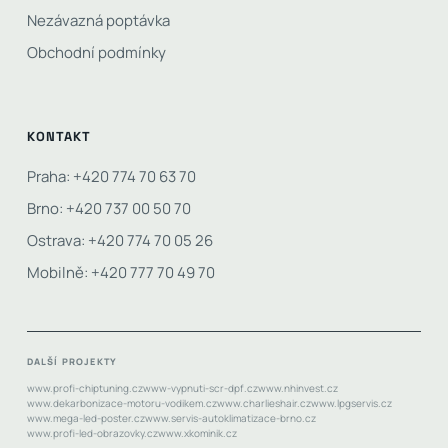
Nezávazná poptávka
Obchodní podmínky
KONTAKT
Praha: +420 774 70 63 70
Brno: +420 737 00 50 70
Ostrava: +420 774 70 05 26
Mobilně: +420 777 70 49 70
DALŠÍ PROJEKTY
www.profi-chiptuning.cz
www-vypnuti-scr-dpf.cz
www.nhinvest.cz
www.dekarbonizace-motoru-vodikem.cz
www.charlieshair.cz
www.lpgservis.cz
www.mega-led-poster.cz
www.servis-autoklimatizace-brno.cz
www.profi-led-obrazovky.cz
www.xkominik.cz