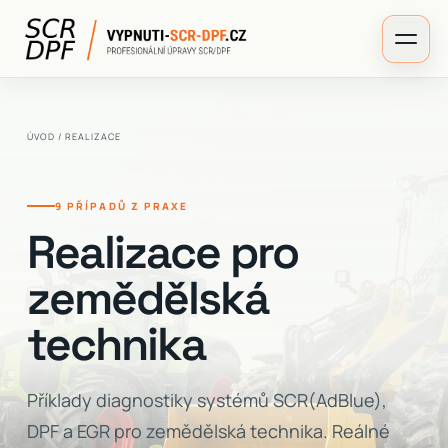
ÚVOD
/ REALIZACE
9 PŘÍPADŮ Z PRAXE
Realizace pro
zemědělská
technika
Příklady diagnostiky systémů SCR(AdBlue),
DPF a EGR pro zemědělská technika. Reálné