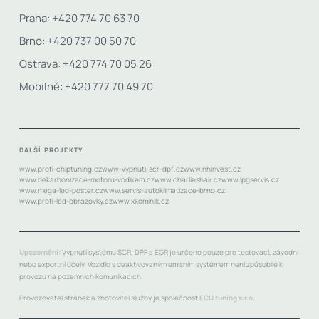
Praha: +420 774 70 63 70
Brno: +420 737 00 50 70
Ostrava: +420 774 70 05 26
Mobilně: +420 777 70 49 70
DALŠÍ PROJEKTY
www.profi-chiptuning.cz
www-vypnuti-scr-dpf.cz
www.nhinvest.cz
www.dekarbonizace-motoru-vodikem.cz
www.charlieshair.cz
www.lpgservis.cz
www.mega-led-poster.cz
www.servis-autoklimatizace-brno.cz
www.profi-led-obrazovky.cz
www.xkominik.cz
Upozornění:
Vypnutí systému SCR, DPF a EGR je určeno pouze pro testovací, závodní
nebo exportní účely. Vozidlo s deaktivovaným emisním systémem není způsobilé k
provozu na pozemních komunikacích.
Provozovatel stránek a zhotovitel služby je společnost
ECU tuning s.r.o.