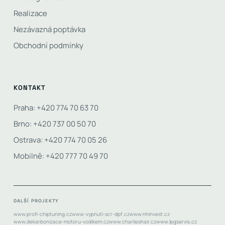
Realizace
Nezávazná poptávka
Obchodní podmínky
KONTAKT
Praha: +420 774 70 63 70
Brno: +420 737 00 50 70
Ostrava: +420 774 70 05 26
Mobilně: +420 777 70 49 70
DALŠÍ PROJEKTY
www.profi-chiptuning.cz
www-vypnuti-scr-dpf.cz
www.nhinvest.cz
www.dekarbonizace-motoru-vodikem.cz
www.charlieshair.cz
www.lpgservis.cz