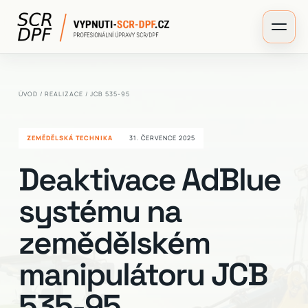
ÚVOD
/
REALIZACE
/ JCB 535-95
ZEMĚDĚLSKÁ TECHNIKA
31. ČERVENCE 2025
Deaktivace AdBlue
systému na
zemědělském
manipulátoru JCB
535-95