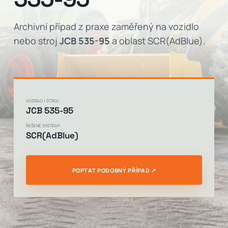
Archivní případ z praxe zaměřený na vozidlo
nebo stroj
JCB 535-95
a oblast SCR(AdBlue).
VOZIDLO / STROJ
JCB 535-95
ŘEŠENÉ SYSTÉMY
SCR(AdBlue)
POPTAT PODOBNÝ PŘÍPAD ↗