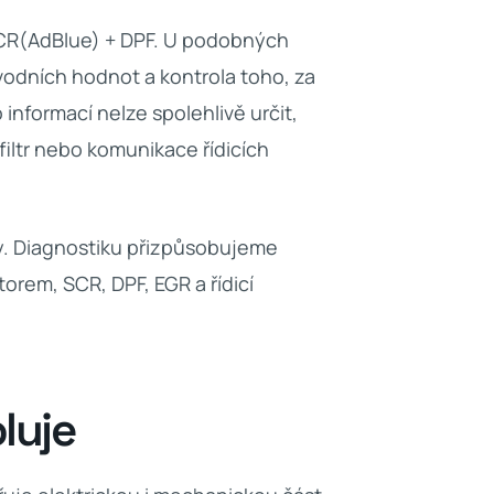
 SCR(AdBlue) + DPF. U podobných
vodních hodnot a kontrola toho, za
informací nelze spolehlivě určit,
iltr nebo komunikace řídicích
y. Diagnostiku přizpůsobujeme
orem, SCR, DPF, EGR a řídicí
luje