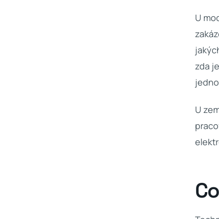
U mo
zakáz
jakýc
zda j
jedno
U zem
praco
elekt
Co