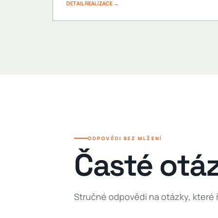
DETAIL REALIZACE →
ODPOVĚDI BEZ MLŽENÍ
Časté otá
Stručné odpovědi na otázky, které ře