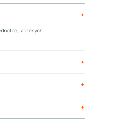
+
 jednotce, uložených
+
+
+