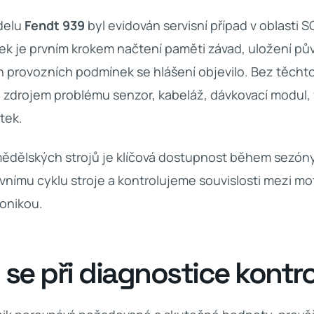
delu
Fendt 939
byl evidován servisní případ v oblasti
ek je prvním krokem načtení paměti závad, uložení pů
h provozních podmínek se hlášení objevilo. Bez těchto 
e zdrojem problému senzor, kabeláž, dávkovací modul, f
tek.
ědělských strojů je klíčová dostupnost během sezón
vnímu cyklu stroje a kontrolujeme souvislosti mezi mot
ronikou.
 se při diagnostice kontro