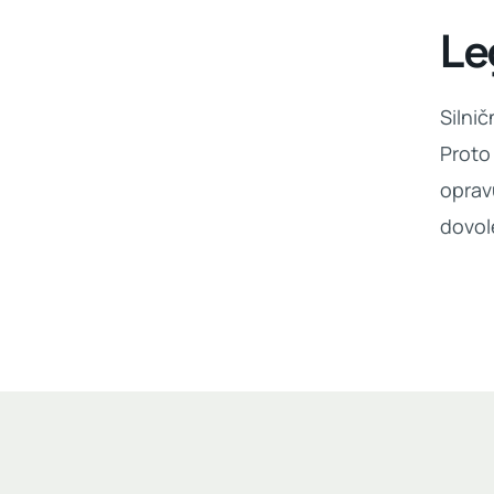
Le
Silni
Proto
oprav
dovol