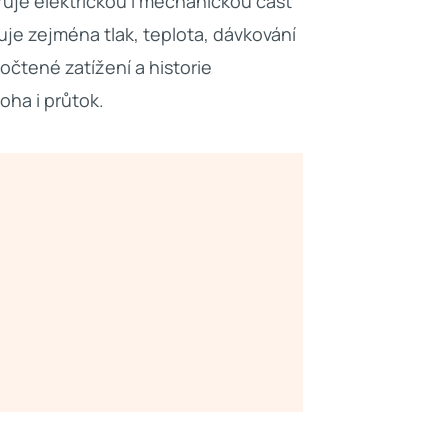
je elektrickou i mechanickou část
je zejména tlak, teplota, dávkování
očtené zatížení a historie
oha i průtok.