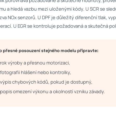
ik porovnává požadované a skutečné hodnoty, prověřu
mu a hledá vazbu mezi uloženými kódy. U SCR se sledu
zva NOx senzorů. U DPF je důležitý diferenční tlak, vyp
erací. U EGR se kontroluje požadovaná a skutečná pol
o přesné posouzení stejného modelu připravte:
rok výroby a přesnou motorizaci,
fotografii hlášení nebo kontrolky,
výpis chybových kódů, pokud je dostupný,
popis omezení výkonu a okolností vzniku závady.