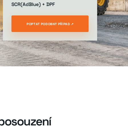
SCR(AdBlue) + DPF
POPTAT PODOBNÝ PŘÍPAD ↗
 posouzení