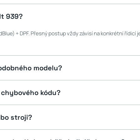
dt 939?
Blue) + DPF. Přesný postup vždy závisí na konkrétní řídicí
 podobného modelu?
le chybového kódu?
bo stroji?