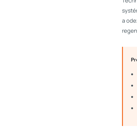
Techn
systé
a ode
regen
Pr