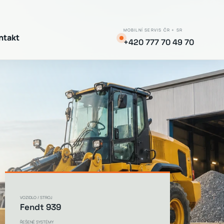
MOBILNÍ SERVIS ČR + SR
ntakt
+420 777 70 49 70
VOZIDLO / STROJ
Fendt 939
ŘEŠENÉ SYSTÉMY