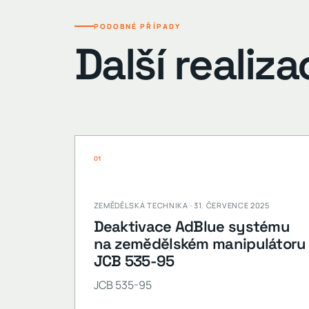
PODOBNÉ PŘÍPADY
Další realiza
01
ZEMĚDĚLSKÁ TECHNIKA · 31. ČERVENCE 2025
Deaktivace AdBlue systému
na zemědělském manipulátoru
JCB 535-95
JCB 535-95