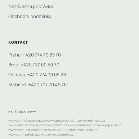
Nezávazná poptávka
Obchodní podmínky
KONTAKT
Praha: +420 774 70 63 70
Brno: +420 737 00 50 70
Ostrava: +420 774 70 05 26
Mobilně: +420 777 70 49 70
DALŠÍ PROJEKTY
www.profi-chiptuning.cz
www-vypnuti-scr-dpf.cz
www.nhinvest.cz
www.dekarbonizace-motoru-vodikem.cz
www.charlieshair.cz
www.lpgservis.cz
www.mega-led-poster.cz
www.servis-autoklimatizace-brno.cz
www.profi-led-obrazovky.cz
www.xkominik.cz