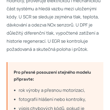
hodnoty, prověřuje elektrickou i mechanickou
část systému a hledá vazbu mezi uloženými
kódy. U SCR se sleduje zejména tlak, teplota,
dávkování a odezva NOx senzorů. U DPF je
důležitý diferenční tlak, vypočtené zatížení a
historie regenerací. U EGR se kontroluje
požadovaná a skutečná poloha i průtok.
Pro přesné posouzení stejného modelu
připravte:
rok výroby a přesnou motorizaci,
fotografii hlášení nebo kontrolky,
výpis chybových kódů, pokud je