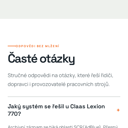
ODPOVĚDI BEZ MLŽENÍ
Časté otázky
Stručné odpovědi na otázky, které řeší řidiči,
dopravci i provozovatelé pracovních strojů.
Jaký systém se řešil u Claas Lexion
+
770?
Archivní záznam se týká oblasti SCR(AdBlue). Přesný