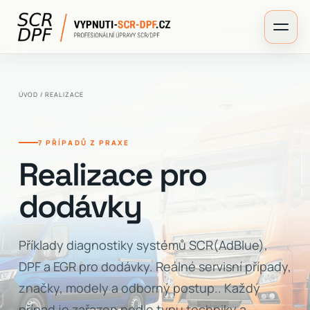
ÚVOD
/ REALIZACE
7 PŘÍPADŮ Z PRAXE
Realizace pro
dodávky
Příklady diagnostiky systémů SCR(AdBlue),
DPF a EGR pro dodávky. Reálné servisní případy,
značky, modely a odborný postup.. Každý
případ je zařazen podle typu techniky a