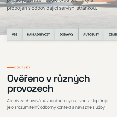
propojen s odpovídající servisní stránkou.
VŠE
NÁKLADNÍ VOZY
DODÁVKY
AUTOBUSY
ZEMĚ
DODÁVKY
Ověřeno v různých
provozech
Archiv zachovává původní adresy realizací a doplňuje
je o srozumitelný odborný kontext a návazné služby.