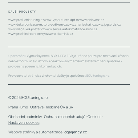
DALŠÍ PROJEKTY
www.profi-chiptuning.cz
www-vypnuti-scr-dpf.cz
www.nhinvest.cz
www.dekarbonizace-motoru-vodikem.cz
www.charlieshair.cz
www.lpgservis.cz
www.mega-led-poster.cz
www.servis-autoklimatizace-brno.cz
www.profi-led-obrazovky.cz
www.xkominik.cz
Upozornění:
Vypnutí systému SCR, DPF a EGR je určeno pouze pro testovací, závodní
nebo exportní účely. Vozidlo s deaktivovaným emisním systémem není způsobilé k
provozu na pozemních komunikacích.
Provozovatel stránek a zhotovitel služby je společnost
ECU tuning s.r.o.
© 2026 ECU tuning s.r.o.
Praha · Brno · Ostrava · mobilně ČR a SR
Obchodní podmínky
·
Ochrana osobních údajů
·
Cookies
·
Nastavení cookies
Webové stránky a automatizace:
dgagency.cz